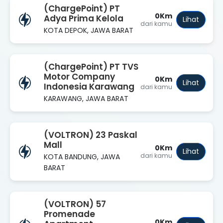
(ChargePoint) PT
0Km
Adya Prima Kelola
Lihat
dari kamu
KOTA DEPOK, JAWA BARAT
(ChargePoint) PT TVS
Motor Company
0Km
Lihat
Indonesia Karawang
dari kamu
KARAWANG, JAWA BARAT
(VOLTRON) 23 Paskal
Mall
0Km
Lihat
dari kamu
KOTA BANDUNG, JAWA
BARAT
(VOLTRON) 57
Promenade
0Km