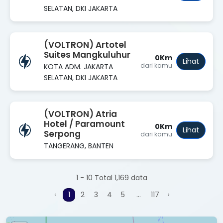
SELATAN, DKI JAKARTA
(VOLTRON) Artotel
Suites Mangkuluhur
0Km
Lihat
dari kamu
KOTA ADM. JAKARTA
SELATAN, DKI JAKARTA
(VOLTRON) Atria
Hotel / Paramount
0Km
Lihat
Serpong
dari kamu
TANGERANG, BANTEN
1 - 10 Total 1,169 data
‹
1
2
3
4
5
…
117
›