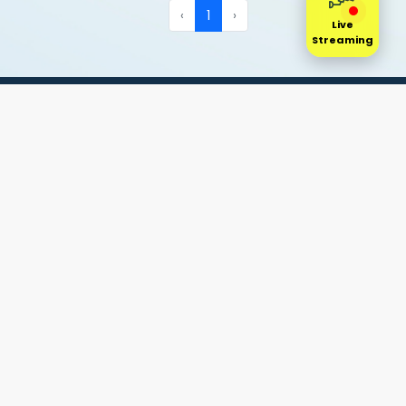
‹
1
›
Live
Streaming
Transportasi menghubungkan Nusantara, menghubungkan
budaya, memperkokoh kedaulatan, mempersatukan Bangsa &
Negara, menggerakkan roda perekonomian, untuk Masyarakat
Adil & Makmur.
Penghubung Nusantara mewujudkan keterpaduan layanan
transportasi cerdas lintas moda & lintas wilayah menuju
Indonesia Emas 2045.
Penghubung Nusantara, wujud transformasi digital sektor