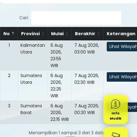
Cari:
No
Provinsi
Mulai
Berakhir
Keterangan
1
Kalimantan
6 Aug
7 Aug 2026,
Lihat Wilaya
Utara
2026,
03:00 WIB
23:55
WIB
2
Sumatera
6 Aug
7 Aug 2026,
Lihat Wilaya
Utara
2026,
02:30 WIB
22:25
WIB
3
Sumatera
6 Aug
7 Aug 2026,
Lihat Wilaya
Barat
2026,
00:30 WIB
Info
Mudik
22:15 WIB
Menampilkan 1 sampai 3 dari 3 data