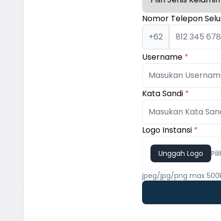
Nomor Telepon Selu
+62
Username
*
Kata Sandi
*
Logo Instansi
*
Unggah Logo
Pil
jpeg/jpg/png max 500