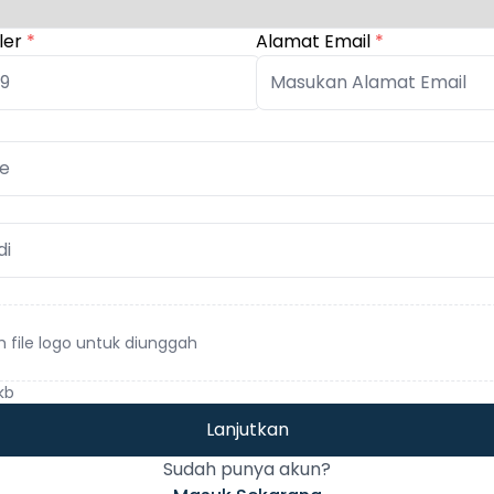
ler
*
Alamat Email
*
ih file logo untuk diunggah
kb
Lanjutkan
Sudah punya akun?